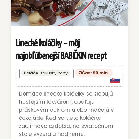
Linecké koláčiky – môj
najobľúbenejší BABIČKIN recept
Čas: 90 min.
Koláče-zákusky-torty
Domáce linecké koláčiky sa zlepujú
hustejším lekvárom, obaľujú
práškovým cukrom alebo máčajú v
čokoláde. Keď sa tieto koláčiky
zaujímavo ozdobia, na sviatočnom
stole vyzerajú nádherne.