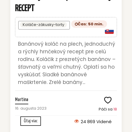
RECEPT
Čas: 50 min.
Koláče-zákusky-torty
Banánový koláč na plech, jednoduchý
a rýchly hrnčekový recept pre celú
rodinu. Koláčik z prezretých banánov –
šťavnatý a veľmi chutný. Oplatí sa ho
vyskúšať. Sladké banánové
maškrtenie. Zrelé banány...
Martina
16. augusta 2023
Páči sa
18
24 869 Videné
Čítaj viac