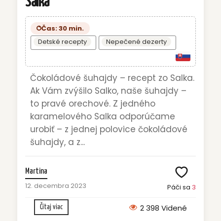
Salka
Čas: 30 min.
Detské recepty
Nepečené dezerty
Čokoládové šuhajdy – recept zo Salka.
Ak Vám zvýšilo Salko, naše šuhajdy –
to pravé orechové. Z jedného
karamelového Salka odporúčame
urobiť – z jednej polovice čokoládové
šuhajdy, a z...
Martina
12. decembra 2023
Páči sa
3
2 398 Videné
Čítaj viac