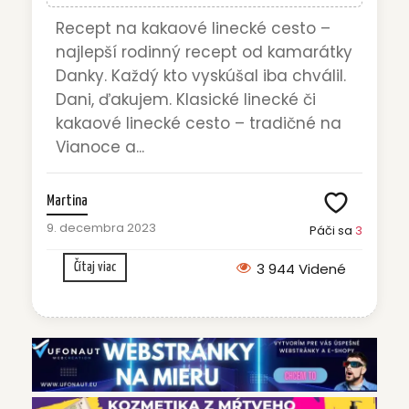
Recept na kakaové linecké cesto –
najlepší rodinný recept od kamarátky
Danky. Každý kto vyskúšal iba chválil.
Dani, ďakujem. Klasické linecké či
kakaové linecké cesto – tradičné na
Vianoce a...
Martina
9. decembra 2023
Páči sa
3
3 944 Videné
Čítaj viac