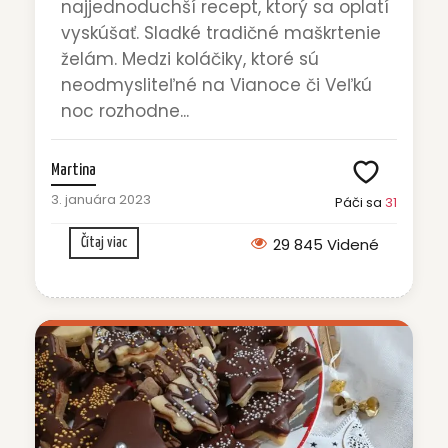
najjednoduchší recept, ktorý sa oplatí
vyskúšať. Sladké tradičné maškrtenie
želám. Medzi koláčiky, ktoré sú
neodmysliteľné na Vianoce či Veľkú
noc rozhodne...
Martina
3. januára 2023
Páči sa
31
29 845 Videné
Čítaj viac