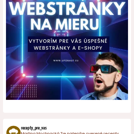
recepty_pre_vas
Martina Mochnacká
Tie najlepšie overené recepty