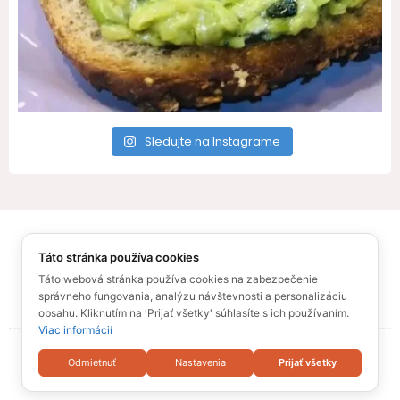
Sledujte na Instagrame
All Rights Reserved – Recepty pre Vás
Táto stránka používa cookies
© Ufonaut 2021
O mne
Táto webová stránka používa cookies na zabezpečenie
správneho fungovania, analýzu návštevnosti a personalizáciu
Zásady ochrany osobných údajov
Sitemap
obsahu. Kliknutím na 'Prijať všetky' súhlasíte s ich používaním.
Viac informácií
Odmietnuť
Nastavenia
Prijať všetky