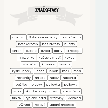
ZNAČKY-TAGY
anémia
Babičkine recepty
baza čierna
betakarotén
bez laktozy
buchty
chren
cuketa
cvikla
fialky
fit recept
hrozienka
kačacia masť
kokos
krkovička
kukurica
kuskus
kyslé uhorky
lacné
lepok
mak
med
minerály
mlieko
nálev
nátierka
pažítka
placky
polievka
polievky
sirup
skladovanie potravín
sterilizácia
tuniak
typické jedlá
vitamíny
vláknina
výživné
zdravé
údená makrela