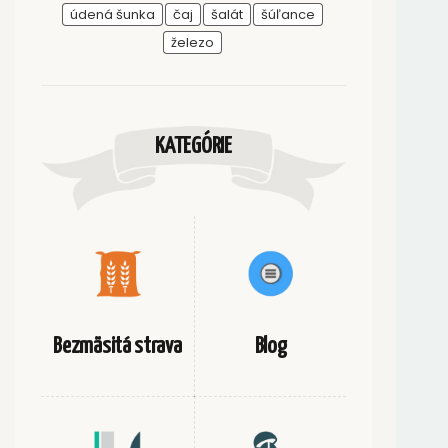
údená šunka
čaj
šalát
šúľance
železo
KATEGÓRIE
Bezmäsitá strava
Blog