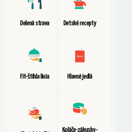
Delená strava
Detské recepty
Fit-štíhla línia
Hlavné jedlá
Koláče-zákusky-