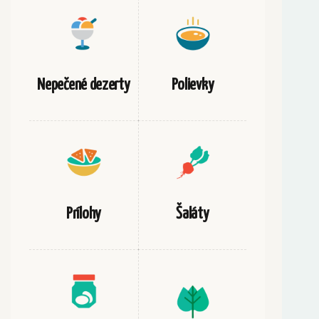
Nepečené dezerty
Polievky
Prílohy
Šaláty