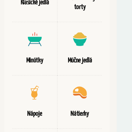
Klasické jedlá
torty
Minútky
Múčne jedlá
Nápoje
Nátierky