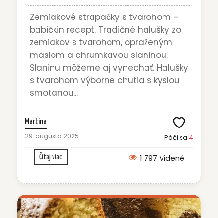
Zemiakové strapačky s tvarohom –
babičkin recept. Tradičné halušky zo
zemiakov s tvarohom, opraženým
maslom a chrumkavou slaninou.
Slaninu môžeme aj vynechať. Halušky
s tvarohom výborne chutia s kyslou
smotanou...
Martina
29. augusta 2025
Páči sa
4
1 797 Videné
Čítaj viac