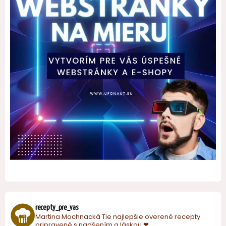
recepty_pre_vas
Martina Mochnacká
Tie najlepšie overené recepty
pripravené s nadšením a láskou.❤