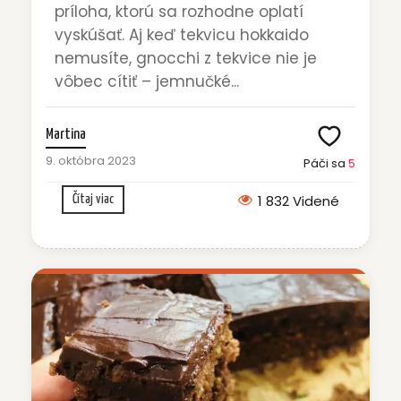
príloha, ktorú sa rozhodne oplatí
vyskúšať. Aj keď tekvicu hokkaido
nemusíte, gnocchi z tekvice nie je
vôbec cítiť – jemnučké...
Martina
9. októbra 2023
Páči sa
5
1 832 Videné
Čítaj viac