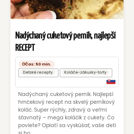
Nadýchaný cuketový perník, najlepší
RECEPT
Čas: 50 min.
Detské recepty
Koláče-zákusky-torty
Nadýchaný cuketový perník. Najlepší
hrnčekový recept na skvelý perníkový
koláč. Super rýchly, zdravý a veľmi
šťavnatý – mega koláčik z cukety. Čo
poviete? Oplatí sa vyskúšať, vaše deti
si ho...