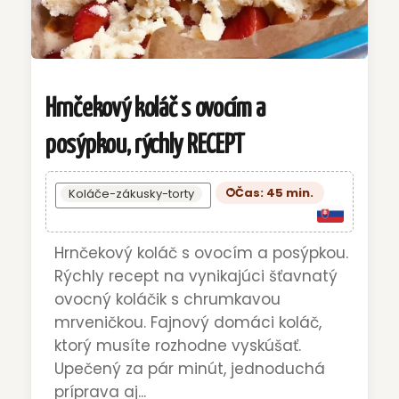
Hrnčekový koláč s ovocím a
posýpkou, rýchly RECEPT
Čas: 45 min.
Koláče-zákusky-torty
Hrnčekový koláč s ovocím a posýpkou.
Rýchly recept na vynikajúci šťavnatý
ovocný koláčik s chrumkavou
mrveničkou. Fajnový domáci koláč,
ktorý musíte rozhodne vyskúšať.
Upečený za pár minút, jednoduchá
príprava aj...