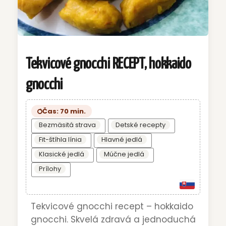
Tekvicové gnocchi RECEPT, hokkaido
gnocchi
Čas: 70 min.
Bezmäsitá strava
Detské recepty
Fit-štíhla línia
Hlavné jedlá
Klasické jedlá
Múčne jedlá
Prílohy
Tekvicové gnocchi recept – hokkaido
gnocchi. Skvelá zdravá a jednoduchá