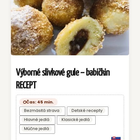
Výborné slivkové gule – babičkin
RECEPT
Čas: 45 min.
Bezmäsitá strava
Detské recepty
Hlavné jedlá
Klasické jedlá
Múčne jedlá