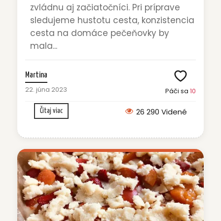
zvládnu aj začiatočníci. Pri príprave
sledujeme hustotu cesta, konzistencia
cesta na domáce pečeňovky by
mala...
Martina
22. júna 2023
Páči sa
10
26 290 Videné
Čítaj viac