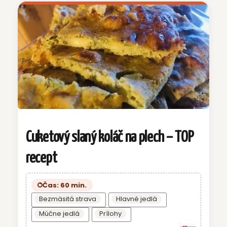
Cuketový slaný koláč na plech – TOP
recept
Čas: 60 min.
Bezmäsitá strava
Hlavné jedlá
Múčne jedlá
Prílohy