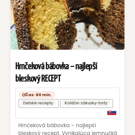
Hrnčeková bábovka – najlepší
bleskový RECEPT
Čas: 60 min.
Detské recepty
Koláče-zákusky-torty
Hrnčeková bábovka – najlepší
bleskový recept. Vynikajúca jemnučká