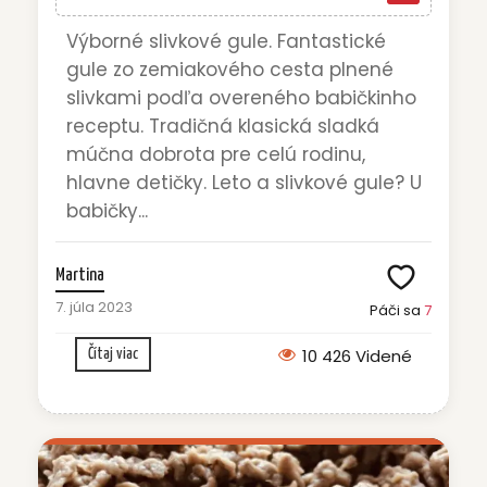
Výborné slivkové gule. Fantastické
gule zo zemiakového cesta plnené
slivkami podľa overeného babičkinho
receptu. Tradičná klasická sladká
múčna dobrota pre celú rodinu,
hlavne detičky. Leto a slivkové gule? U
babičky...
Martina
7. júla 2023
Páči sa
7
10 426 Videné
Čítaj viac