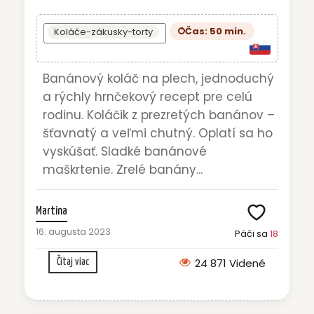
Čas: 50 min.
Koláče-zákusky-torty
Banánový koláč na plech, jednoduchý
a rýchly hrnčekový recept pre celú
rodinu. Koláčik z prezretých banánov –
šťavnatý a veľmi chutný. Oplatí sa ho
vyskúšať. Sladké banánové
maškrtenie. Zrelé banány...
Martina
16. augusta 2023
Páči sa
18
24 871 Videné
Čítaj viac