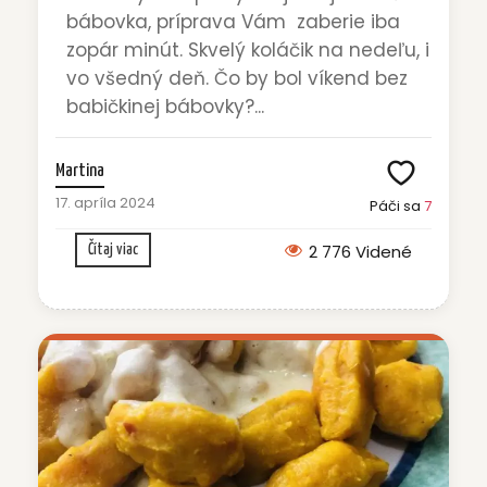
bábovka, príprava Vám zaberie iba
zopár minút. Skvelý koláčik na nedeľu, i
vo všedný deň. Čo by bol víkend bez
babičkinej bábovky?...
Martina
17. apríla 2024
Páči sa
7
2 776 Videné
Čítaj viac