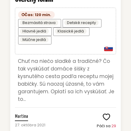
Čas: 120 min.
Bezmäsitá strava
Detské recepty
Hlavné jedlá
Klasické jedlá
Múčne jedlá
Chuť na niečo sladké a tradičné? Čo
tak vyskúšať domáce šišky z
kysnutého cesta podľa receptu mojej
babičky. Sú naozaj úžasné, to vám
garantujem. Oplatí sa ich vyskúšať. Je
to...
Martina
27. októbra 2021
Páči sa
29