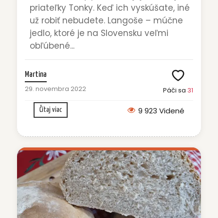
priateľky Tonky. Keď ich vyskúšate, iné
už robiť nebudete. Langoše – múčne
jedlo, ktoré je na Slovensku veľmi
obľúbené...
Martina
29. novembra 2022
Páči sa
31
9 923 Videné
Čítaj viac