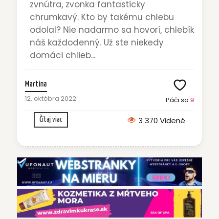
zvnútra, zvonka fantasticky
chrumkavý. Kto by takému chlebu
odolal? Nie nadarmo sa hovorí, chlebík
náš každodenný. Už ste niekedy
domáci chlieb...
Martina
12. októbra 2022
Páči sa
9
3 370 Videné
Čítaj viac