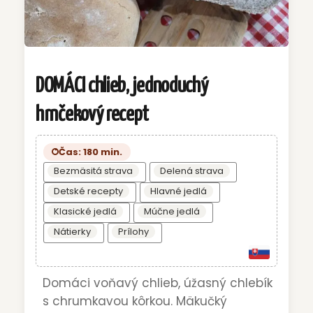
DOMÁCI chlieb, jednoduchý
hrnčekový recept
Čas: 180 min.
Bezmäsitá strava
Delená strava
Detské recepty
Hlavné jedlá
Klasické jedlá
Múčne jedlá
Nátierky
Prílohy
Domáci voňavý chlieb, úžasný chlebík
s chrumkavou kôrkou. Mäkučký