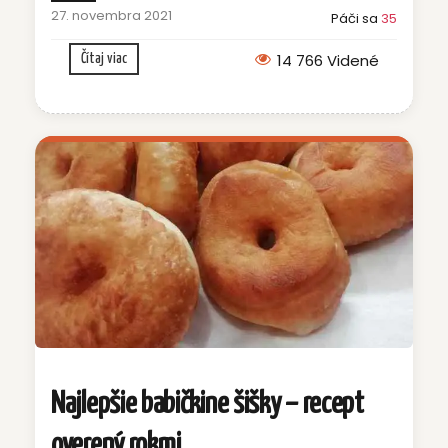
27. novembra 2021
Páči sa
35
14 766 Videné
Čítaj viac
Najlepšie babičkine šišky – recept
overený rokmi