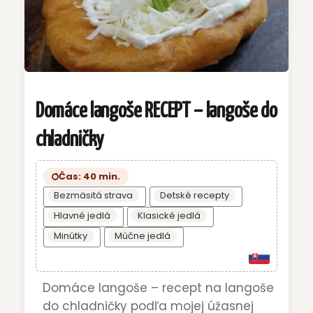
Domáce langoše RECEPT – langoše do
chladničky
Čas: 40 min.
Bezmäsitá strava
Detské recepty
Hlavné jedlá
Klasické jedlá
Minútky
Múčne jedlá
Domáce langoše – recept na langoše
do chladničky podľa mojej úžasnej