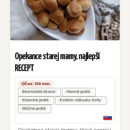
Opekance starej mamy, najlepší
RECEPT
Čas: 120 min.
Bezmäsitá strava
Hlavné jedlá
Klasické jedlá
Koláče-zákusky-torty
Múčne jedlá
Opekance starej mamy, ktoré nesmú