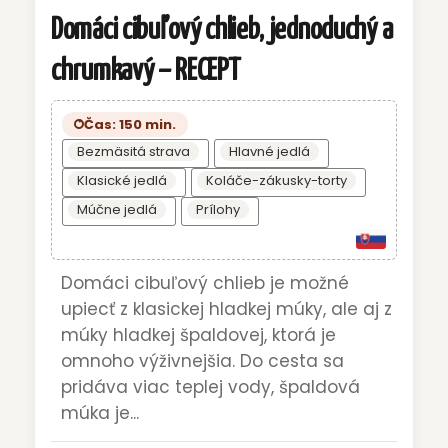
Domáci cibuľový chlieb, jednoduchý a
chrumkavý – RECEPT
Čas: 150 min.
Bezmäsitá strava
Hlavné jedlá
Klasické jedlá
Koláče-zákusky-torty
Múčne jedlá
Prílohy
Domáci cibuľový chlieb je možné
upiecť z klasickej hladkej múky, ale aj z
múky hladkej špaldovej, ktorá je
omnoho výživnejšia. Do cesta sa
pridáva viac teplej vody, špaldová
múka je...