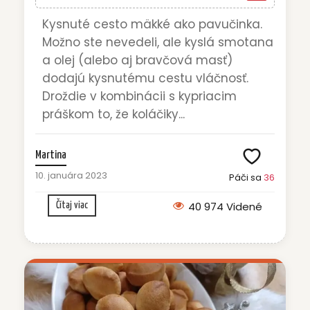
Kysnuté cesto mäkké ako pavučinka.
Možno ste nevedeli, ale kyslá smotana
a olej (alebo aj bravčová masť)
dodajú kysnutému cestu vláčnosť.
Droždie v kombinácii s kypriacim
práškom to, že koláčiky...
Martina
10. januára 2023
Páči sa
36
40 974 Videné
Čítaj viac