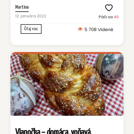
Martina
12. januára 2022
Páči sa
40
5 708 Videné
Čítaj viac
Vianočka – domáca, voňavá,