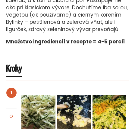
kaleráb, a k tomu cibuľu či pór. Postupujeme
ako pri klasickom vývare. Dochutíme iba soľou,
vegetou (ak používame) a čiernym korením.
Bylinky – petržlenová a zelerová vňať, ale i
ligurček, zdravý zeleninový vývar prevoňajú.
Množstvo ingrediencií v recepte = 4-5 porcií
Kroky
1