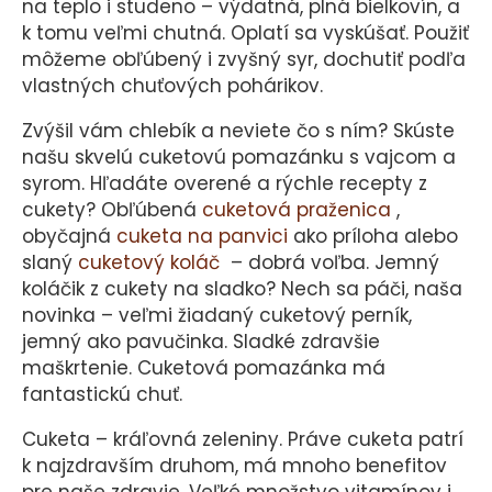
na teplo i studeno – výdatná, plná bielkovín, a
k tomu veľmi chutná. Oplatí sa vyskúšať. Použiť
môžeme obľúbený i zvyšný syr, dochutiť podľa
vlastných chuťových pohárikov.
Zvýšil vám chlebík a neviete čo s ním? Skúste
našu skvelú cuketovú pomazánku s vajcom a
syrom. Hľadáte overené a rýchle recepty z
cukety? Obľúbená
cuketová praženica
,
obyčajná
cuketa na panvici
ako príloha alebo
slaný
cuketový koláč
– dobrá voľba. Jemný
koláčik z cukety na sladko? Nech sa páči, naša
novinka – veľmi žiadaný cuketový perník,
jemný ako pavučinka. Sladké zdravšie
maškrtenie. Cuketová pomazánka má
fantastickú chuť.
Cuketa – kráľovná zeleniny. Práve cuketa patrí
k najzdravším druhom, má mnoho benefitov