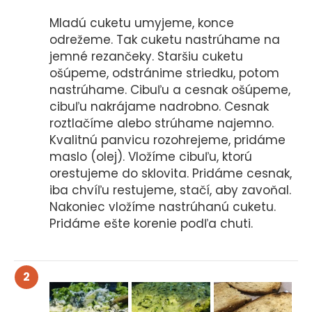
Mladú cuketu umyjeme, konce
odrežeme. Tak cuketu nastrúhame na
jemné rezančeky. Staršiu cuketu
ošúpeme, odstránime striedku, potom
nastrúhame. Cibuľu a cesnak ošúpeme,
cibuľu nakrájame nadrobno. Cesnak
roztlačíme alebo strúhame najemno.
Kvalitnú panvicu rozohrejeme, pridáme
maslo (olej). Vložíme cibuľu, ktorú
orestujeme do sklovita. Pridáme cesnak,
iba chvíľu restujeme, stačí, aby zavoňal.
Nakoniec vložíme nastrúhanú cuketu.
Pridáme ešte korenie podľa chuti.
2