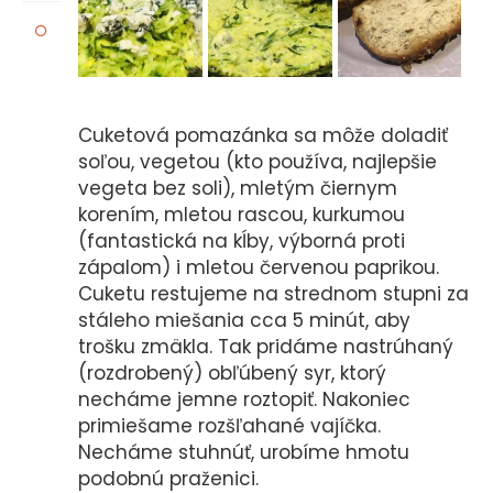
Cuketová pomazánka sa môže doladiť
soľou, vegetou (kto používa, najlepšie
vegeta bez soli), mletým čiernym
korením, mletou rascou, kurkumou
(fantastická na kĺby, výborná proti
zápalom) i mletou červenou paprikou.
Cuketu restujeme na strednom stupni za
stáleho miešania cca 5 minút, aby
trošku zmäkla. Tak pridáme nastrúhaný
(rozdrobený) obľúbený syr, ktorý
necháme jemne roztopiť. Nakoniec
primiešame rozšľahané vajíčka.
Necháme stuhnúť, urobíme hmotu
podobnú praženici.