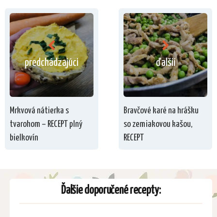
predchádzajúci
ďalšií
Mrkvová nátierka s
Bravčové karé na hrášku
tvarohom – RECEPT plný
so zemiakovou kašou,
bielkovín
RECEPT
Ďalšie doporučené recepty: