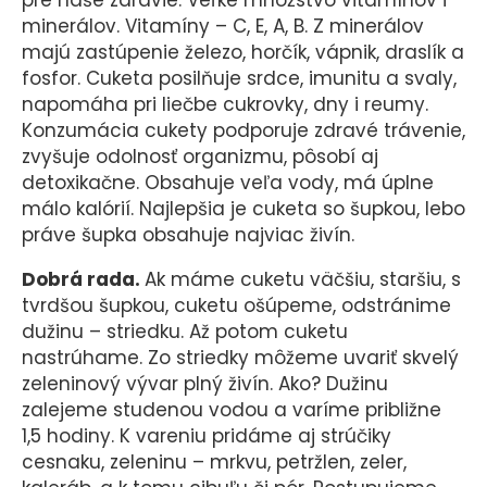
pre naše zdravie. Veľké množstvo vitamínov i
minerálov. Vitamíny – C, E, A, B. Z minerálov
majú zastúpenie železo, horčík, vápnik, draslík a
fosfor. Cuketa posilňuje srdce, imunitu a svaly,
napomáha pri liečbe cukrovky, dny i reumy.
Konzumácia cukety podporuje zdravé trávenie,
zvyšuje odolnosť organizmu, pôsobí aj
detoxikačne. Obsahuje veľa vody, má úplne
málo kalórií. Najlepšia je cuketa so šupkou, lebo
práve šupka obsahuje najviac živín.
Dobrá rada.
Ak máme cuketu väčšiu, staršiu, s
tvrdšou šupkou, cuketu ošúpeme, odstránime
dužinu – striedku. Až potom cuketu
nastrúhame. Zo striedky môžeme uvariť skvelý
zeleninový vývar plný živín. Ako? Dužinu
zalejeme studenou vodou a varíme približne
1,5 hodiny. K vareniu pridáme aj strúčiky
cesnaku, zeleninu – mrkvu, petržlen, zeler,