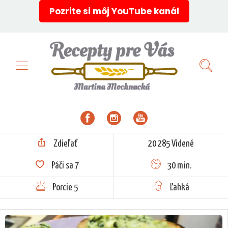
Pozrite si môj YouTube kanál
Zdieľať
20 285 Videné
Páči sa
7
30 min.
Porcie 5
Ľahká