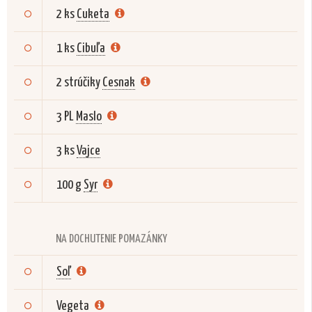
2 ks
Cuketa
1 ks
Cibuľa
2 strúčiky
Cesnak
3 PL
Maslo
3 ks
Vajce
100 g
Syr
NA DOCHUTENIE POMAZÁNKY
Soľ
Vegeta