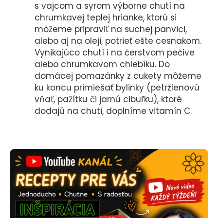
s vajcom a syrom výborne chutí na
chrumkavej teplej hrianke, ktorú si
môžeme pripraviť na suchej panvici,
alebo aj na oleji, potrieť ešte cesnakom.
Vynikajúco chutí i na čerstvom pečive
alebo chrumkavom chlebíku. Do
domácej pomazánky z cukety môžeme
ku koncu primiešať bylinky (petržlenovú
vňať, pažítku či jarnú cibuľku), ktoré
dodajú na chuti, doplníme vitamín C.