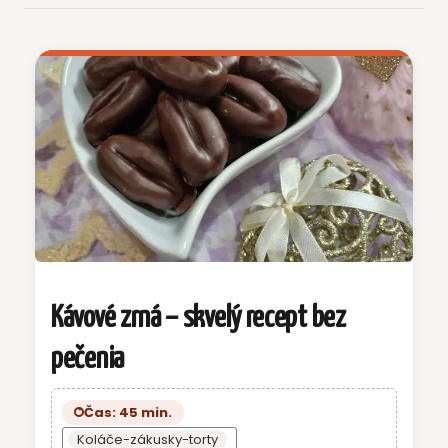
Kávové zrná – skvelý recept bez
pečenia
Čas: 45 min.
Koláče-zákusky-torty