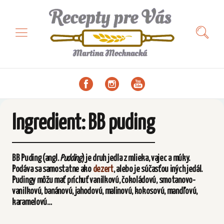
Ingredient:
BB puding
BB Puding
(angl.
Pudding
) je druh jedla z mlieka, vajec a múky.
Podáva sa samostatne ako
dezert
, alebo je súčasťou iných jedál.
Pudingy môžu mať príchuť vanilkovú, čokoládovú, smotanovo-
vanilkovú, banánovú, jahodovú, malinovú, kokosovú, mandľovú,
karamelovú…