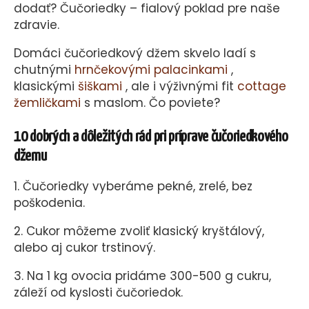
dodať? Čučoriedky – fialový poklad pre naše
zdravie.
Domáci čučoriedkový džem skvelo ladí s
chutnými
hrnčekovými palacinkami
,
klasickými
šiškami
, ale i výživnými fit
cottage
žemličkami
s maslom. Čo poviete?
10 dobrých a dôležitých rád pri príprave čučoriedkového
džemu
1. Čučoriedky vyberáme pekné, zrelé, bez
poškodenia.
2. Cukor môžeme zvoliť klasický kryštálový,
alebo aj cukor trstinový.
3. Na 1 kg ovocia pridáme 300-500 g cukru,
záleží od kyslosti čučoriedok.