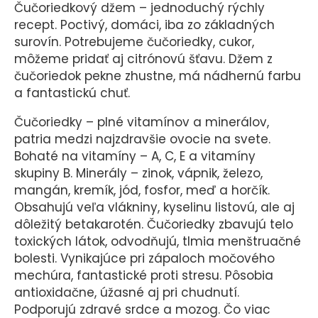
Čučoriedkový džem – jednoduchý rýchly
recept. Poctivý, domáci, iba zo základných
surovín. Potrebujeme čučoriedky, cukor,
môžeme pridať aj citrónovú šťavu. Džem z
čučoriedok pekne zhustne, má nádhernú farbu
a fantastickú chuť.
Čučoriedky – plné vitamínov a minerálov,
patria medzi najzdravšie ovocie na svete.
Bohaté na vitamíny – A, C, E a vitamíny
skupiny B. Minerály – zinok, vápnik, železo,
mangán, kremík, jód, fosfor, meď a horčík.
Obsahujú veľa vlákniny, kyselinu listovú, ale aj
dôležitý betakarotén. Čučoriedky zbavujú telo
toxických látok, odvodňujú, tlmia menštruačné
bolesti. Vynikajúce pri zápaloch močového
mechúra, fantastické proti stresu. Pôsobia
antioxidačne, úžasné aj pri chudnutí.
Podporujú zdravé srdce a mozog. Čo viac