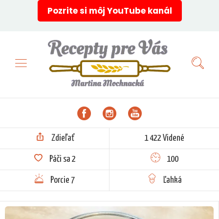
Pozrite si môj YouTube kanál
Zdieľať
1 422 Videné
Páči sa
2
100
Porcie 7
Ľahká