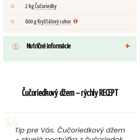
2 kg
Čučoriedky
600 g
Kryštálový cukor
Nutričné informácie
Čučoriedkový džem – rýchly RECEPT
Tip pre Vás. Čučoriedkový džem
- skvelá pochúťka z čučoriedok.