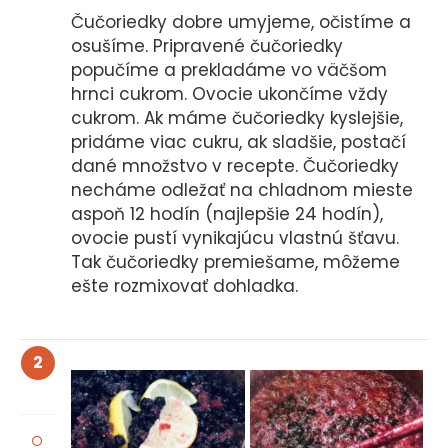
Čučoriedky dobre umyjeme, očistíme a
osušíme. Pripravené čučoriedky
popučíme a prekladáme vo väčšom
hrnci cukrom. Ovocie ukončíme vždy
cukrom. Ak máme čučoriedky kyslejšie,
pridáme viac cukru, ak sladšie, postačí
dané množstvo v recepte. Čučoriedky
necháme odležať na chladnom mieste
aspoň 12 hodín (najlepšie 24 hodín),
ovocie pustí vynikajúcu vlastnú šťavu.
Tak čučoriedky premiešame, môžeme
ešte rozmixovať dohladka.
2