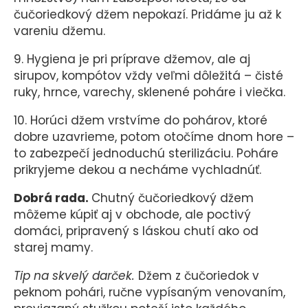
čučoriedkový džem nepokazí. Pridáme ju až k
vareniu džemu.
9. Hygiena je pri príprave džemov, ale aj
sirupov, kompótov vždy veľmi dôležitá – čisté
ruky, hrnce, varechy, sklenené poháre i viečka.
10. Horúci džem vrstvíme do pohárov, ktoré
dobre uzavrieme, potom otočíme dnom hore –
to zabezpečí jednoduchú sterilizáciu. Poháre
prikryjeme dekou a necháme vychladnúť.
Dobrá rada.
Chutný čučoriedkový džem
môžeme kúpiť aj v obchode, ale poctivý
domáci, pripravený s láskou chutí ako od
starej mamy.
Tip na skvelý darček.
Džem z čučoriedok v
peknom pohári, ručne vypísaným venovaním,