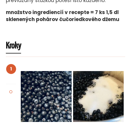
previazaný stužkou poteší isto každého.
množstvo ingrediencií v recepte = 7 ks 1,5 dl
sklenených pohárov čučoriedkového džemu
Kroky
1