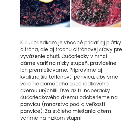
K čučoriedkam je vhodné pridať aj plátky
citróna, ale aj trochu citrónovej šťavy pre
vyváženie chuti. Čučoriedky v hrnci
dáme variť na nízky stupeň, pravidelne
ich premiešavame. Pripravíme aj
kvalitnejšiu teflónovú panvicu, aby sme
varenie domáceho čučoriedkového
džemu urýchlili. Dve až tri naberačky
čučoriedkového džemu odoberieme na
panvicu (množstvo podľa veľkosti
panvice). Za stáleho miešania džem
varíme na nízkom stupni.