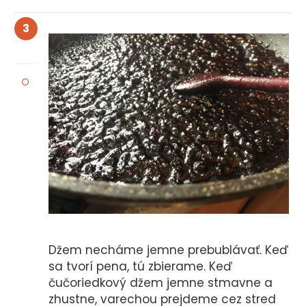
3
Džem necháme jemne prebublávať. Keď
sa tvorí pena, tú zbierame. Keď
čučoriedkový džem jemne stmavne a
zhustne, varechou prejdeme cez stred