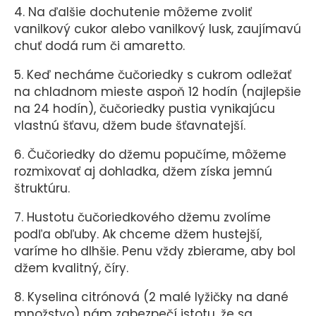
4. Na ďalšie dochutenie môžeme zvoliť
vanilkový cukor alebo vanilkový lusk, zaujímavú
chuť dodá rum či amaretto.
5. Keď necháme čučoriedky s cukrom odležať
na chladnom mieste aspoň 12 hodín (najlepšie
na 24 hodín), čučoriedky pustia vynikajúcu
vlastnú šťavu, džem bude šťavnatejší.
6. Čučoriedky do džemu popučíme, môžeme
rozmixovať aj dohladka, džem získa jemnú
štruktúru.
7. Hustotu čučoriedkového džemu zvolíme
podľa obľuby. Ak chceme džem hustejší,
varíme ho dlhšie. Penu vždy zbierame, aby bol
džem kvalitný, číry.
8. Kyselina citrónová (2 malé lyžičky na dané
množstvo) nám zabezpečí istotu, že sa