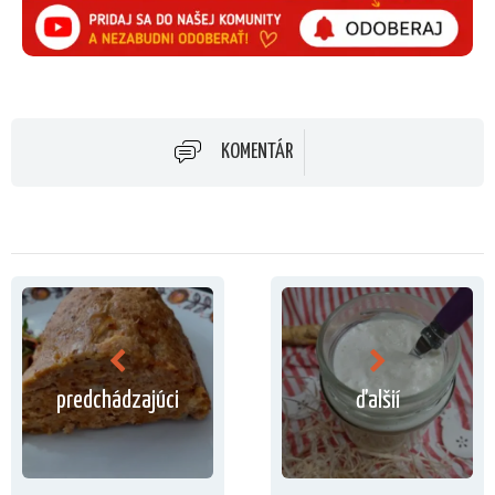
KOMENTÁR
predchádzajúci
ďalšií