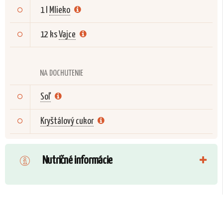
1 l
Mlieko
12 ks
Vajce
NA DOCHUTENIE
Soľ
Kryštálový cukor
Nutričné informácie