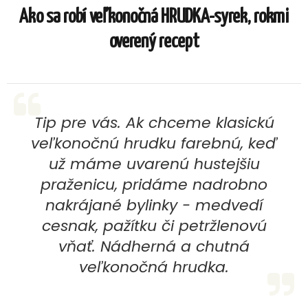
Ako sa robí veľkonočná HRUDKA-syrek, rokmi
overený recept
Tip pre vás. Ak chceme klasickú
veľkonočnú hrudku farebnú, keď
už máme uvarenú hustejšiu
praženicu, pridáme nadrobno
nakrájané bylinky - medvedí
cesnak, pažítku či petržlenovú
vňať. Nádherná a chutná
veľkonočná hrudka.