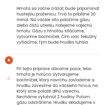
Hmota sa začne zrážať, bude pripomínať
hustejšiu praženicu. Trvá to približne 20
minút. Na väčšie sito položíme gázu
alebo čistú utierku, nalejeme vaječnú
hmotu. Gázu s hmotou stláčame,
vytvoríme bochníček. Čím viac tekutiny
vytlačíme, tým bude hrudka tuhšia.
4
Pri tejto príprave dávame pozor, lebo
hmota je horúca. Vytvarujeme
bochníček, ktorý navrchu zaviažeme a
hrudku zavesíme do väčšieho hrnca, na
ktorý sme položili dlhú varechu.
Necháme vytuhnúť 2 hodiny. Potom
gázu odstránime. Hrudku skladujeme v