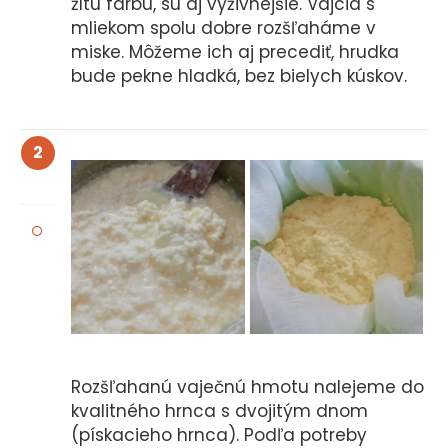
žltú farbu, sú aj výživnejšie. Vajcia s
mliekom spolu dobre rozšľaháme v
miske. Môžeme ich aj precediť, hrudka
bude pekne hladká, bez bielych kúskov.
2
Rozšľahanú vaječnú hmotu nalejeme do
kvalitného hrnca s dvojitým dnom
(pískacieho hrnca). Podľa potreby