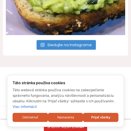
Sledujte na Instagrame
All Rights Reserved – Recepty pre Vás
Táto stránka používa cookies
© Ufonaut 2021
O mne
Táto webová stránka používa cookies na zabezpečenie
správneho fungovania, analýzu návštevnosti a personalizáciu
Zásady ochrany osobných údajov
Sitemap
obsahu. Kliknutím na 'Prijať všetky' súhlasíte s ich používaním.
Viac informácií
Odmietnuť
Nastavenia
Prijať všetky
SPUSTIŤ REŽIM ČÍTANIA