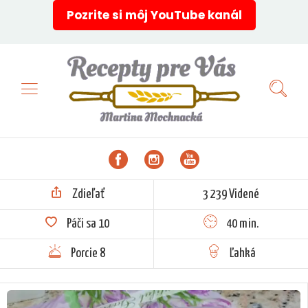
Pozrite si môj YouTube kanál
Zdieľať
3 239 Videné
Páči sa
10
40 min.
Porcie 8
Ľahká