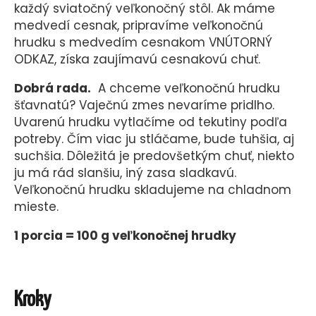
každý sviatočný veľkonočný stôl. Ak máme
medvedí cesnak, pripravíme veľkonočnú
hrudku s medvedím cesnakom VNÚTORNÝ
ODKAZ, získa zaujímavú cesnakovú chuť.
Dobrá rada.
A chceme veľkonočnú hrudku
šťavnatú? Vaječnú zmes nevaríme pridlho.
Uvarenú hrudku vytlačíme od tekutiny podľa
potreby. Čím viac ju stláčame, bude tuhšia, aj
suchšia. Dôležitá je predovšetkým chuť, niekto
ju má rád slanšiu, iný zasa sladkavú.
Veľkonočnú hrudku skladujeme na chladnom
mieste.
1 porcia = 100 g veľkonočnej hrudky
Kroky