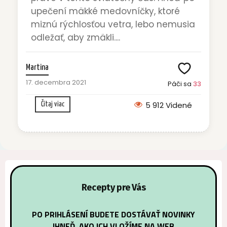
upečení mäkké medovníčky, ktoré
miznú rýchlosťou vetra, lebo nemusia
odležať, aby zmäkli....
Martina
17. decembra 2021
Páči sa
33
5 912 Videné
Čítaj viac
Recepty pre Vás
PO PRIHLÁSENÍ BUDETE DOSTÁVAŤ NOVINKY
IHNEĎ, AKO ICH VLOŽÍME NA WEB