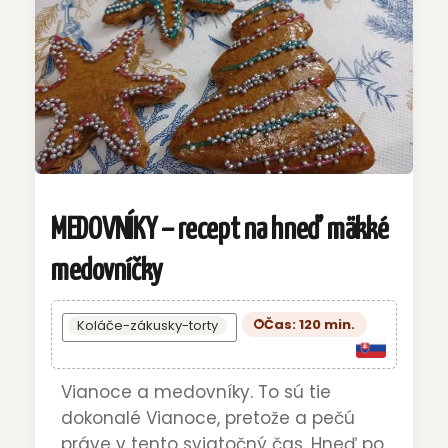
MEDOVNÍKY – recept na hneď mäkké
medovníčky
Čas: 120 min.
Koláče-zákusky-torty
Vianoce a medovníky. To sú tie
dokonalé Vianoce, pretože a pečú
práve v tento sviatočný čas. Hneď po