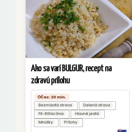
Ako sa varí BULGUR, recept na
zdravú prílohu
Čas: 20 min.
Bezmäsitá strava
Delená strava
Fit-štíhla línia
Hlavné jedlá
Minútky
Prílohy