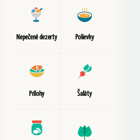
Nepečené dezerty
Polievky
Prílohy
Šaláty