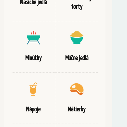
Klasické jedlá
torty
Minútky
Múčne jedlá
Nápoje
Nátierky