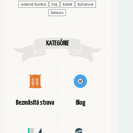
údená šunka
čaj
šalát
šúľance
železo
KATEGÓRIE
Bezmäsitá strava
Blog