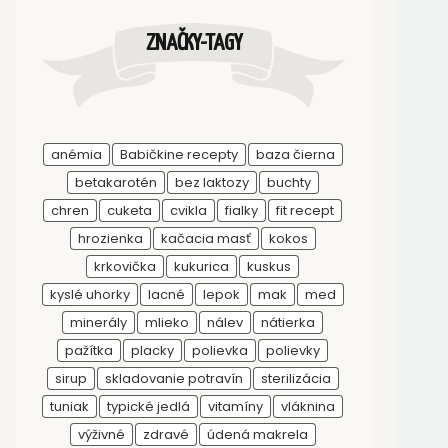
ZNAČKY-TAGY
anémia
Babičkine recepty
baza čierna
betakarotén
bez laktozy
buchty
chren
cuketa
cvikla
fialky
fit recept
hrozienka
kačacia masť
kokos
krkovička
kukurica
kuskus
kyslé uhorky
lacné
lepok
mak
med
minerály
mlieko
nálev
nátierka
pažítka
placky
polievka
polievky
sirup
skladovanie potravín
sterilizácia
tuniak
typické jedlá
vitamíny
vláknina
výživné
zdravé
údená makrela