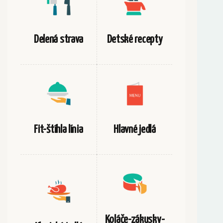
Delená strava
Detské recepty
Fit-štíhla línia
Hlavné jedlá
Koláče-zákusky-