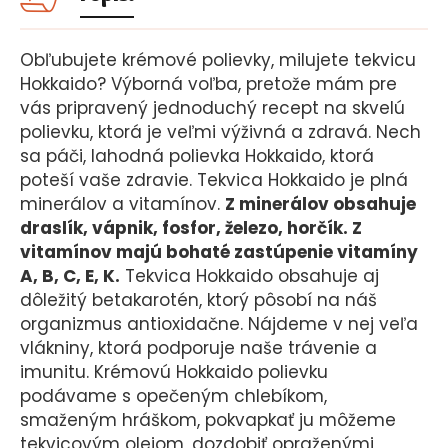
Obľubujete krémové polievky, milujete tekvicu
Hokkaido? Výborná voľba, pretože mám pre
vás pripravený jednoduchý recept na skvelú
polievku, ktorá je veľmi výživná a zdravá. Nech
sa páči, lahodná polievka Hokkaido, ktorá
poteší vaše zdravie. Tekvica Hokkaido je plná
minerálov a vitamínov.
Z minerálov obsahuje
draslík, vápnik, fosfor, železo, horčík. Z
vitamínov majú bohaté zastúpenie vitamíny
A, B, C, E, K.
Tekvica Hokkaido obsahuje aj
dôležitý betakarotén, ktorý pôsobí na náš
organizmus antioxidačne. Nájdeme v nej veľa
vlákniny, ktorá podporuje naše trávenie a
imunitu. Krémovú Hokkaido polievku
podávame s opečeným chlebíkom,
smaženým hráškom, pokvapkať ju môžeme
tekvicovým olejom, dozdobiť opraženými