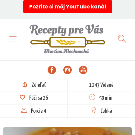
Pozrite si môj YouTube kanál
Zdieľať
1 243 Videné
Páči sa
26
50 min.
Porcie 4
Ľahká