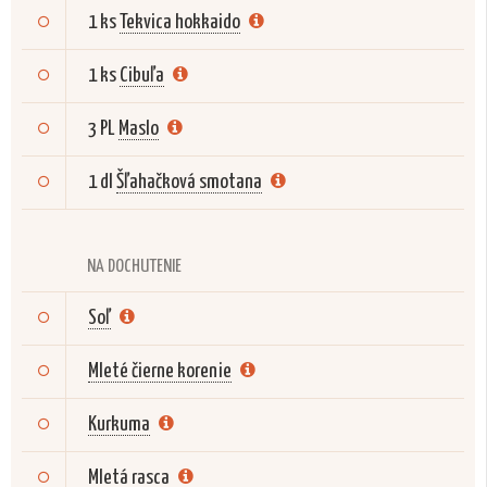
1 ks
Tekvica hokkaido
1 ks
Cibuľa
3 PL
Maslo
1 dl
Šľahačková smotana
NA DOCHUTENIE
Soľ
Mleté čierne korenie
Kurkuma
Mletá rasca