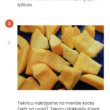
lyžicou
2
Tekvicu nakrájame na menšie kocky
(skôr sa uvarí). Tekvicu Hokkaido šúpať