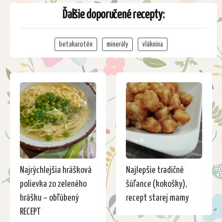
Ďalšie doporučené recepty:
betakarotén
minerály
vláknina
Najrýchlejšia hrášková
Najlepšie tradičné
polievka zo zeleného
šúľance (kokošky),
hrášku – obľúbený
recept starej mamy
RECEPT