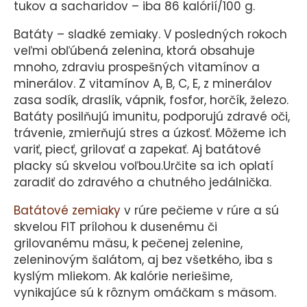
tukov a sacharidov – iba 86 kalórií/100 g.
Batáty – sladké zemiaky. V posledných rokoch
veľmi obľúbená zelenina, ktorá obsahuje
mnoho, zdraviu prospešných vitamínov a
minerálov. Z vitamínov A, B, C, E, z minerálov
zasa sodík, draslík, vápnik, fosfor, horčík, železo.
Batáty posilňujú imunitu, podporujú zdravé oči,
trávenie, zmierňujú stres a úzkosť. Môžeme ich
variť, piecť, grilovať a zapekať. Aj batátové
placky sú skvelou voľbou.Určite sa ich oplatí
zaradiť do zdravého a chutného jedálnička.
Batátové zemiaky
v rúre pečieme v rúre a sú
skvelou FIT prílohou k dusenému či
grilovanému mäsu, k pečenej zelenine,
zeleninovým šalátom, aj bez všetkého, iba s
kyslým mliekom. Ak kalórie neriešime,
vynikajúce sú k rôznym omáčkam s mäsom.