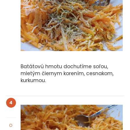
Batátovú hmotu dochutíme soľou,
mletým čiernym korením, cesnakom,
kurkumou.
4