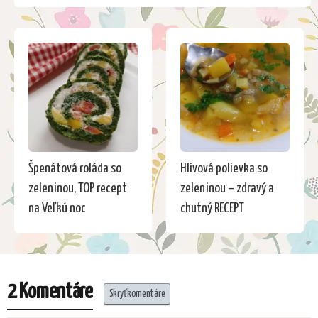
Špenátová roláda so
Hlivová polievka so
zeleninou, TOP recept
zeleninou – zdravý a
na Veľkú noc
chutný RECEPT
2 Komentáre
Skryť komentáre