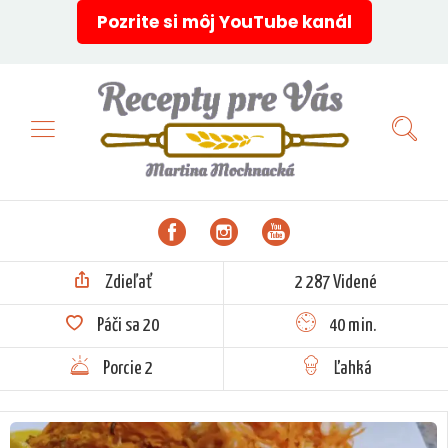
Pozrite si môj YouTube kanál
Zdieľať
2 287 Videné
Páči sa
20
40 min.
Porcie 2
Ľahká