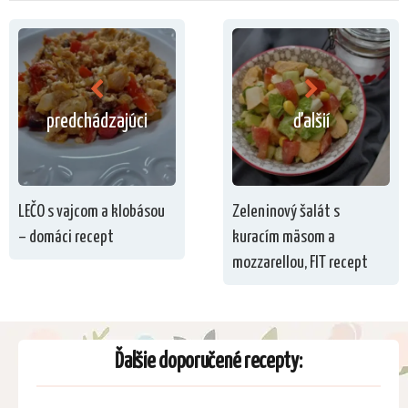
predchádzajúci
ďalšií
LEČO s vajcom a klobásou
Zeleninový šalát s
– domáci recept
kuracím mäsom a
mozzarellou, FIT recept
Ďalšie doporučené recepty: