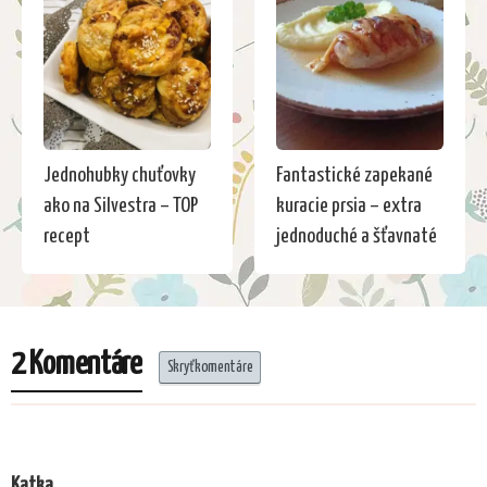
Jednohubky chuťovky
Fantastické zapekané
ako na Silvestra – TOP
kuracie prsia – extra
recept
jednoduché a šťavnaté
2 Komentáre
Skryť komentáre
Katka