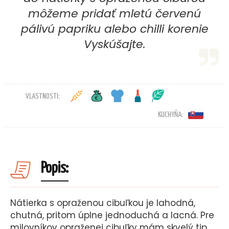
môžeme pridať mletú červenú
pálivú papriku alebo chilli korenie
Vyskúšajte.
VLASTNOSTI:
KUCHYŇA:
Popis:
Nátierka s opraženou cibuľkou je lahodná,
chutná, pritom úplne jednoduchá a lacná. Pre
milovníkov opraženej cibuľky mám skvelý tip