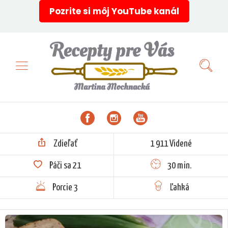
Pozrite si môj YouTube kanál
Zdieľať
1 911 Videné
Páči sa
21
30 min.
Porcie 3
Ľahká