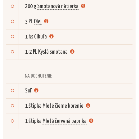
200 g
Smotanová nátierka
3 PL
Olej
1 ks
Cibuľa
1-2 PL
Kyslá smotana
NA DOCHUTENIE
Soľ
1 štipka
Mleté čierne korenie
1 štipka
Mletá červená paprika