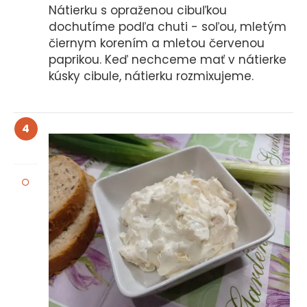
Nátierku s opraženou cibuľkou
dochutíme podľa chuti - soľou, mletým
čiernym korením a mletou červenou
paprikou. Keď nechceme mať v nátierke
kúsky cibule, nátierku rozmixujeme.
4