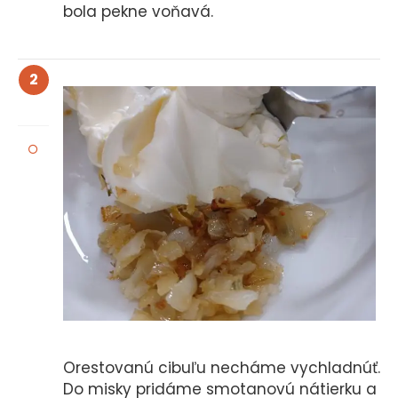
bola pekne voňavá.
2
Orestovanú cibuľu necháme vychladnúť.
Do misky pridáme smotanovú nátierku a