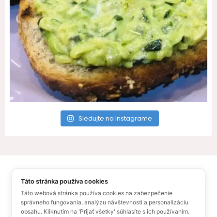
Sledujte na Instagrame
All Rights Reserved – Recepty pre Vás
Táto stránka používa cookies
© Ufonaut 2021
O mne
Táto webová stránka používa cookies na zabezpečenie
správneho fungovania, analýzu návštevnosti a personalizáciu
Zásady ochrany osobných údajov
Sitemap
obsahu. Kliknutím na 'Prijať všetky' súhlasíte s ich používaním.