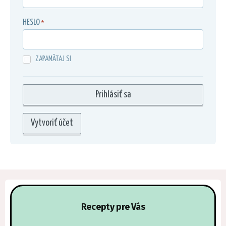
HESLO
*
ZAPAMÄTAJ SI
Vytvoriť účet
Recepty pre Vás