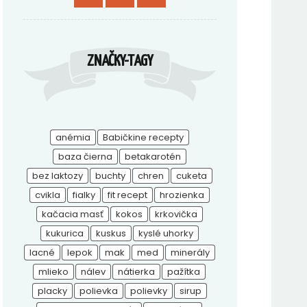
ZNAČKY-TAGY
anémia
Babičkine recepty
baza čierna
betakarotén
bez laktozy
buchty
chren
cuketa
cvikla
fialky
fit recept
hrozienka
kačacia masť
kokos
krkovička
kukurica
kuskus
kyslé uhorky
lacné
lepok
mak
med
minerály
mlieko
nálev
nátierka
pažítka
placky
polievka
polievky
sirup