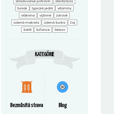
skladovanie potravín
sterilizácia
tuniak
typické jedlá
vitamíny
vláknina
výživné
zdravé
údená makrela
údená šunka
čaj
šalát
šúľance
železo
KATEGÓRIE
Bezmäsitá strava
Blog