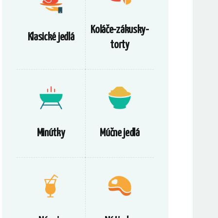
Koláče-zákusky-
Klasické jedlá
torty
Minútky
Múčne jedlá