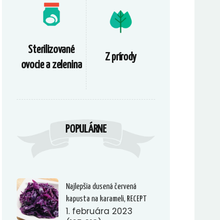
Sterilizované
Z prírody
ovocie a zelenina
POPULÁRNE
Najlepšia dusená červená
kapusta na karameli, RECEPT
1. februára 2023