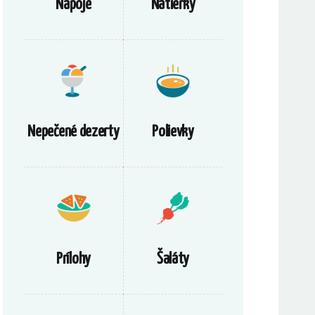
Nápoje
Nátierky
Nepečené dezerty
Polievky
Prílohy
Šaláty