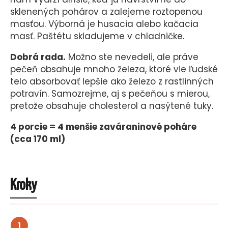
sklenených pohárov a zalejeme roztopenou
masťou. Výborná je husacia alebo kačacia
masť. Paštétu skladujeme v chladničke.
Dobrá rada.
Možno ste nevedeli, ale práve
pečeň obsahuje mnoho železa, ktoré vie ľudské
telo absorbovať lepšie ako železo z rastlinných
potravín. Samozrejme, aj s pečeňou s mierou,
pretože obsahuje cholesterol a nasýtené tuky.
4 porcie = 4 menšie zaváraninové poháre
(cca 170 ml)
Kroky
1