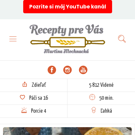
Pozrite si môj YouTube kanál
Zdieľať
5 812 Videné
Páči sa
16
50 min.
Porcie 4
Ľahká