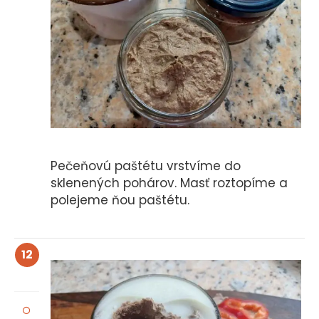
Pečeňovú paštétu vrstvíme do
sklenených pohárov. Masť roztopíme a
polejeme ňou paštétu.
12