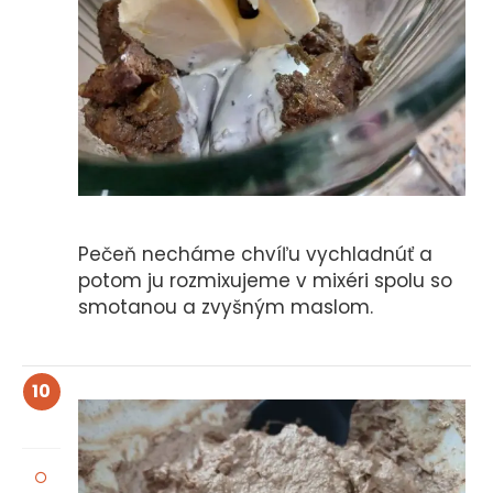
Pečeň necháme chvíľu vychladnúť a
potom ju rozmixujeme v mixéri spolu so
smotanou a zvyšným maslom.
10