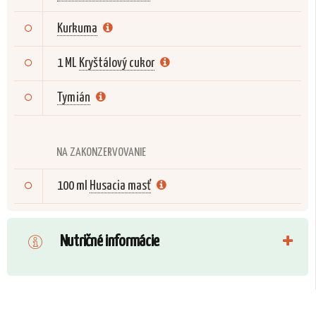
Kurkuma
1 ML
Kryštálový cukor
Tymián
NA ZAKONZERVOVANIE
100 ml
Husacia masť
Nutričné informácie