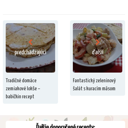
predchádzajúci
ďalšií
Tradičné domáce
Fantastický zeleninový
zemiakové lokše –
šalát s kuracím mäsom
babičkin recept
Ďalšie doporučené recepty: