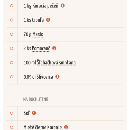
1 kg
Kuracia pečeň
1 ks
Cibuľa
70 g
Maslo
2 ks
Pomaranč
100 ml
Šľahačková smotana
0.05 dl
Slivovica
NA DOCHUTENIE
Soľ
Mleté čierne korenie