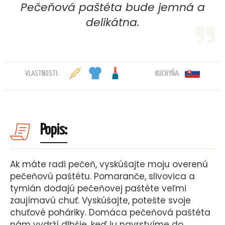
Pečeňová paštéta bude jemná a
delikátna.
VLASTNOSTI:
KUCHYŇA:
Popis:
Ak máte radi pečeň, vyskúšajte moju overenú
pečeňovú paštétu. Pomaranče, slivovica a
tymián dodajú pečeňovej paštéte veľmi
zaujímavú chuť. Vyskúšajte, potešte svoje
chuťové poháriky. Domáca pečeňová paštéta
nám vydrží dlhšie, keď ju navrstvíme do