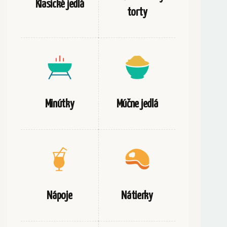
Klasické jedlá
torty
Minútky
Múčne jedlá
Nápoje
Nátierky