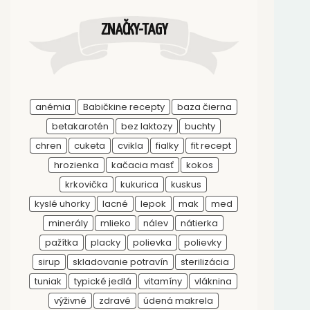
ZNAČKY-TAGY
anémia
Babičkine recepty
baza čierna
betakarotén
bez laktozy
buchty
chren
cuketa
cvikla
fialky
fit recept
hrozienka
kačacia masť
kokos
krkovička
kukurica
kuskus
kyslé uhorky
lacné
lepok
mak
med
minerály
mlieko
nálev
nátierka
pažítka
placky
polievka
polievky
sirup
skladovanie potravín
sterilizácia
tuniak
typické jedlá
vitamíny
vláknina
výživné
zdravé
údená makrela