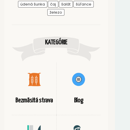
údená šunka
čaj
šalát
šúľance
železo
KATEGÓRIE
Bezmäsitá strava
Blog