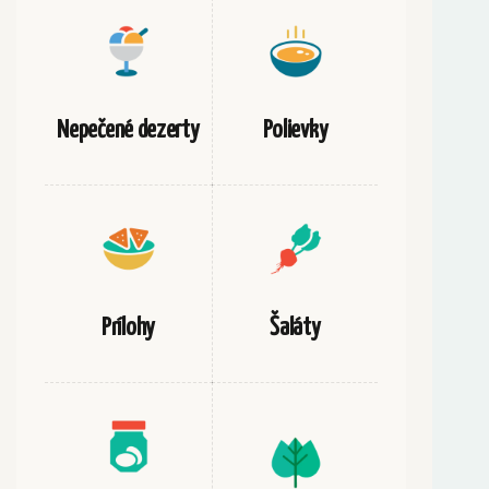
Nepečené dezerty
Polievky
Prílohy
Šaláty