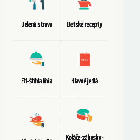
Delená strava
Detské recepty
Fit-štíhla línia
Hlavné jedlá
Koláče-zákusky-