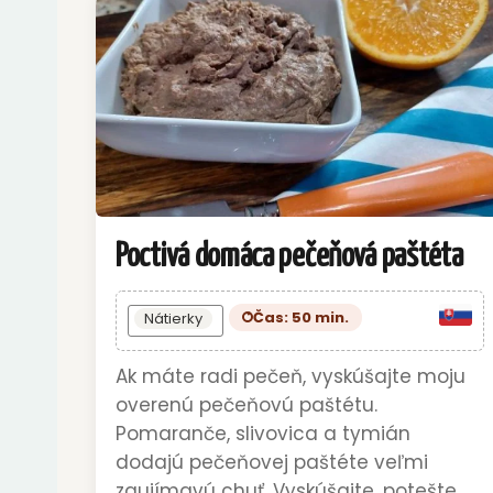
Poctivá domáca pečeňová paštéta
Čas: 50 min.
Nátierky
Ak máte radi pečeň, vyskúšajte moju
overenú pečeňovú paštétu.
Pomaranče, slivovica a tymián
dodajú pečeňovej paštéte veľmi
zaujímavú chuť. Vyskúšajte, potešte