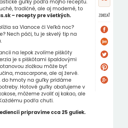
tastické guľky podľa môjho receptu.
uché, tradičné, ale aj moderné, to
.sk – recepty pre všetkých.
ZDIEĽAŤ
lížia sa Vianoce či Veľká noc?
e? Nech páči, tu je skvelý tip na
.
rancii na lepok zvolíme piškóty
erzia je s piškótami špaldovými
motanovou zložkou môže byť
čina, mascarpone, ale aj žervé.
 do hmoty na guľky pridáme
potreby. Hotové guľky obaľujeme v
okose, môžeme zvoliť aj kakao, ale
 Každému podľa chuti.
ediencií pripravíme cca 25 guliek.