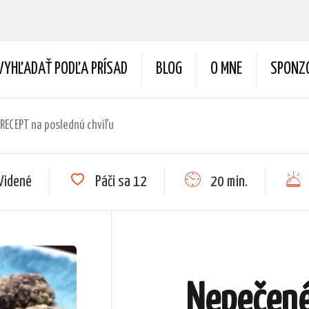
VYHĽADAŤ PODĽA PRÍSAD
BLOG
O MNE
SPONZ
 RECEPT na poslednú chvíľu
Videné
Páči sa
12
20 min.
Nepečené 