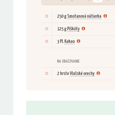
250 g
Smotanová nátierka
125 g
Piškóty
3 PL
Kakao
NA OBAĽOVANIE
2 hrste
Vlašské orechy