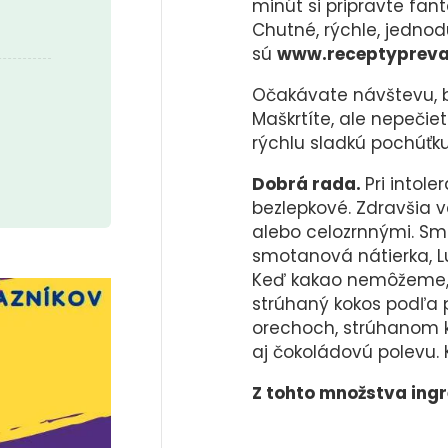
minút si pripravte fan
Chutné, rýchle, jednod
sú
www.receptyprevas
Očakávate návštevu, b
Maškrtíte, ale nepečiet
rýchlu sladkú pochúťku
Dobrá rada.
Pri intole
bezlepkové. Zdravšia v
alebo celozrnnými. S
smotanová nátierka, Lu
Keď kakao nemôžeme,
strúhaný kokos podľa 
orechoch, strúhanom k
aj čokoládovú polevu.
Z tohto množstva ingr