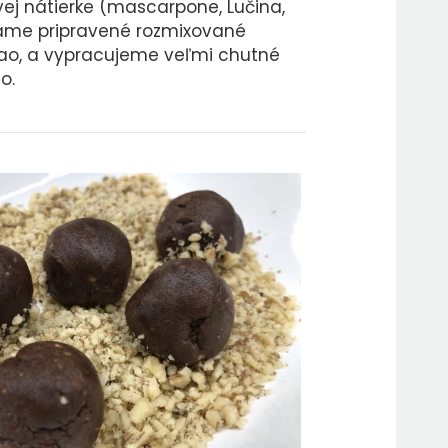
ej nátierke (mascarpone, Lučina,
dáme pripravené rozmixované
kao, a vypracujeme veľmi chutné
o.