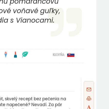
anú pomarančovú
nové voňavé guľky,
dia s Vianocami.
KUCHYŇA:
t, skvelý recept bez pečenia na
áte napečené? Nevadí. Za pár