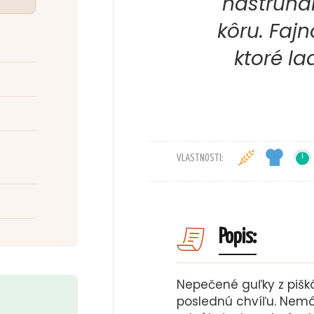
nastrúh
kôru. Faj
ktoré la
VLASTNOSTI:
Popis:
Nepečené guľky z piškó
poslednú chvíľu. Nem