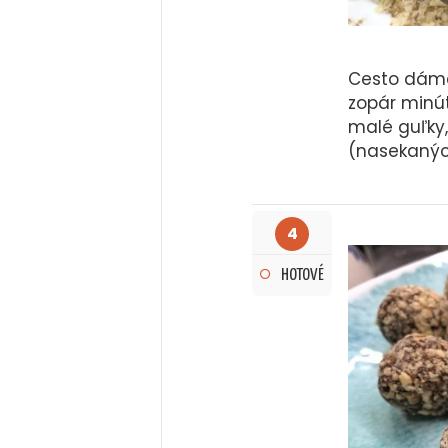
Cesto dáme
zopár minú
malé guľky
(nasekanýc
4
HOTOVÉ