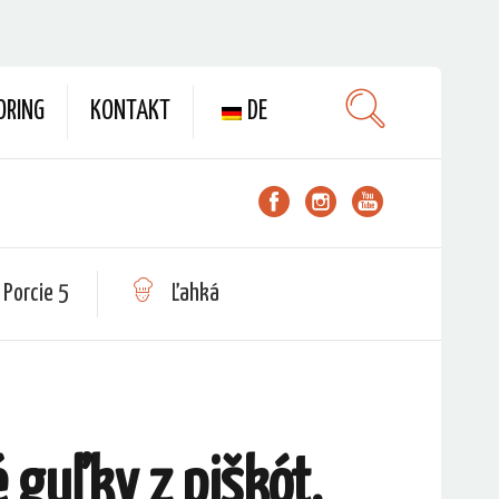
ORING
KONTAKT
DE
Porcie 5
Ľahká
guľky z piškót,