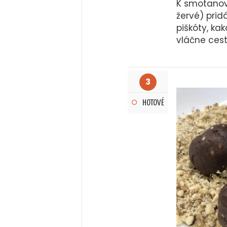
K smotanov
žervé) pri
piškóty, ka
vláčne cest
3
HOTOVÉ