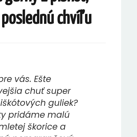
 poslednú chvíľu
pre vás. Ešte
ejšia chuť super
iškótových guliek?
y pridáme malú
 mletej škorice a