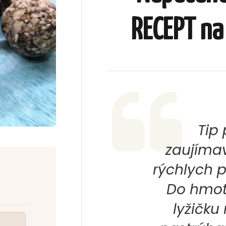
RECEPT na
Tip 
zaujímav
rýchlych p
Do hmot
lyžičku