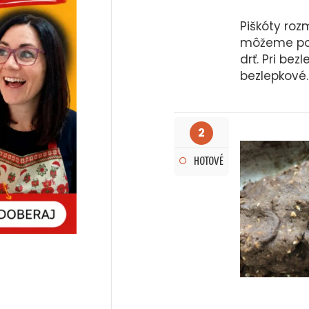
Piškóty ro
môžeme pon
drť. Pri bez
bezlepkové.
2
HOTOVÉ