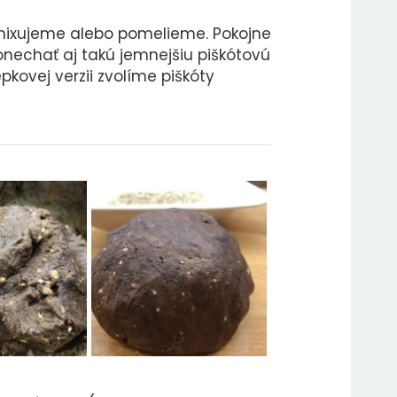
zmixujeme alebo pomelieme. Pokojne
echať aj takú jemnejšiu piškótovú
lepkovej verzii zvolíme piškóty