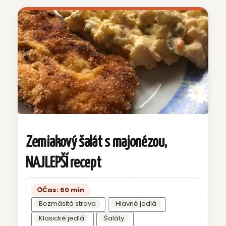
Zemiakový šalát s majonézou,
NAJLEPŠÍ recept
Čas: 60 min
Bezmäsitá strava
Hlavné jedlá
Klasické jedlá
Šaláty