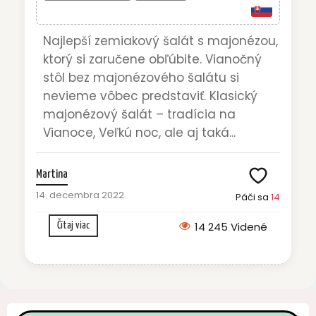
Najlepší zemiakový šalát s majonézou,
ktorý si zaručene obľúbite. Vianočný
stôl bez majonézového šalátu si
nevieme vôbec predstaviť. Klasický
majonézový šalát – tradícia na
Vianoce, Veľkú noc, ale aj taká...
Martina
14. decembra 2022
Páči sa
14
14 245 Videné
Čítaj viac