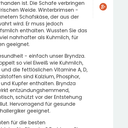
orhanden ist. Die Schafe verbringen
 frischen Weide. Winterbrimsen -
cknetem Schafskäse, der aus der
hrt wird. Er muss jedoch
smilch enthalten. Wussten Sie das
iel nahrhafter als Kuhmilch, für
ten geeignet.
esundheit - einfach unser Bryndza.
ppelt so viel Eiweiß wie Kuhmilch,
nd die fettlöslichen Vitamine A, D,
alstoffen sind Kalzium, Phosphor,
 und Kupfer enthalten. Bryndza
, wirkt entzündungshemmend,
otisch, schützt vor der Entstehung
 Blut. Hervorragend für gesunde
hallergiker geeignet.
ten für die besten