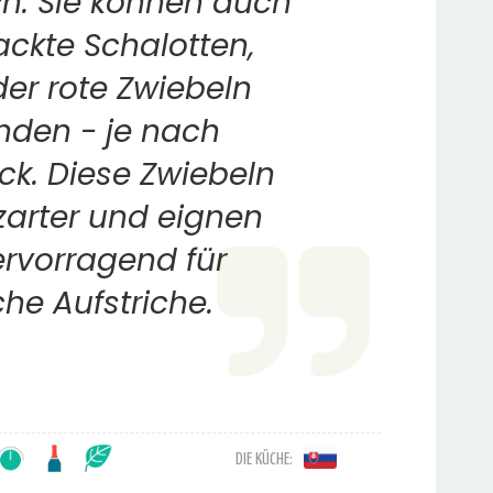
ch. Sie können auch
ackte Schalotten,
er rote Zwiebeln
nden - je nach
k. Diese Zwiebeln
 zarter und eignen
ervorragend für
che Aufstriche.
DIE KÜCHE: