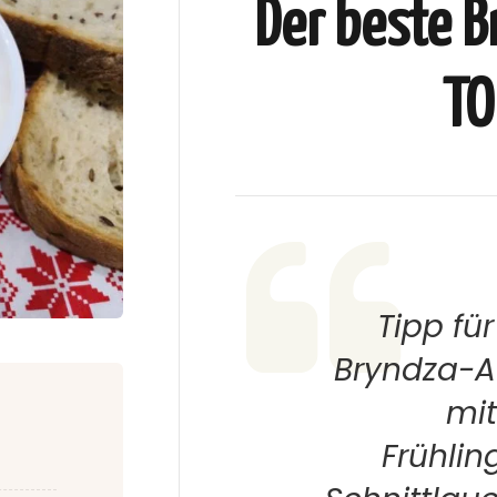
Der beste B
TO
Tipp fü
Bryndza-Au
mi
Frühlin