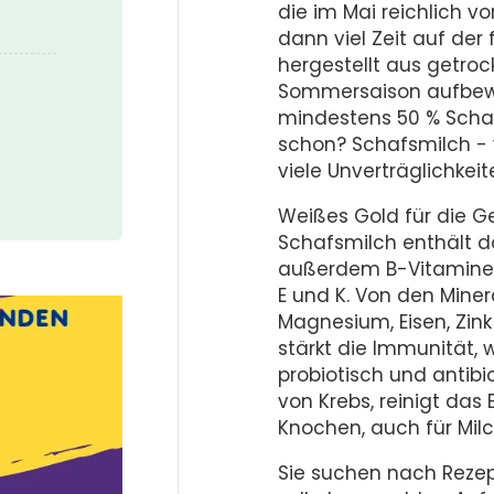
die im Mai reichlich v
dann viel Zeit auf der
hergestellt aus getro
Sommersaison aufbewa
mindestens 50 % Schaf
schon? Schafsmilch - v
viele Unverträglichkei
Weißes Gold für die G
Schafsmilch enthält do
außerdem B-Vitamine u
E und K. Von den Miner
Magnesium, Eisen, Zink
stärkt die Immunität
probiotisch und antibi
von Krebs, reinigt das
Knochen, auch für Milc
Sie suchen nach Rezep