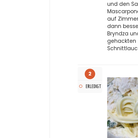
und den Sa
Mascarpone)
auf Zimmert
dann besser
Bryndza un
gehackten 
Schnittlau
2
ERLEDIGT