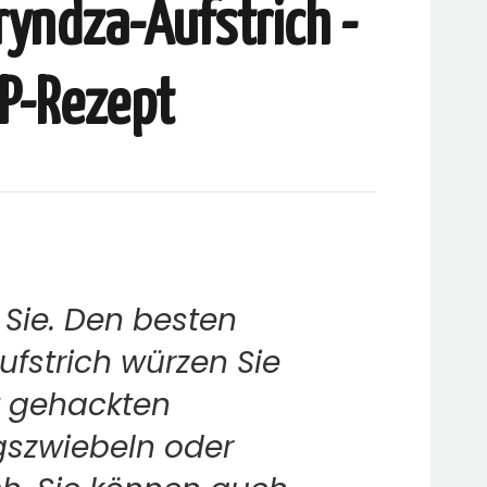
ryndza-Aufstrich -
P-Rezept
r Sie. Den besten
fstrich würzen Sie
t gehackten
gszwiebeln oder