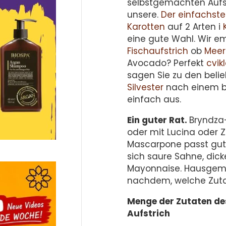
selbstgemachten Aufstr
unsere.
Der einfachste 
Karotten
auf 2 Arten i
eine gute Wahl. Wir 
Fischaufstrich
ob
Meer
Avocado? Perfekt
cvik
sagen Sie zu den beli
Silvester
nach einem b
einfach aus.
Ein guter Rat.
Bryndza
oder mit Lucina oder 
Mascarpone passt gut
sich saure Sahne, dic
Mayonnaise. Hausgema
nachdem, welche Zuta
Menge der Zutaten de
Aufstrich