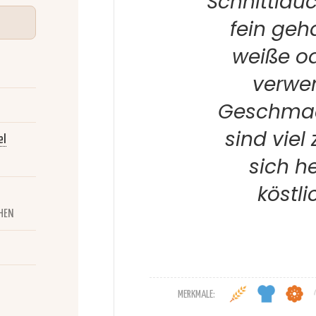
Schnittlau
fein geh
weiße od
verwe
Geschmac
sind viel
el
sich h
köstli
HEN
MERKMALE: