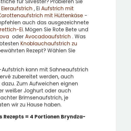
iche für Silvester? Probieren Sie
Eieraufstrich
, Ei
Aufstrich mit
Karottenaufstrich mit Hüttenkäse
-
empfehlen auch das ausgezeichnete
rettich-Ei
. Mögen Sie Rote Bete und
lova
oder
Avocadoaufstrich
. Was
ebtesten
Knoblauchaufstrich zu
ewährten Rezept? Wählen Sie
-Aufstrich kann mit Sahneaufstrich
Zervé zubereitet werden, auch
 dazu. Zum Aufweichen eignen
ker weißer Joghurt oder auch
chter Brimsenaufstrich, je
ten wir zu Hause haben.
s Rezepts = 4 Portionen Bryndza-