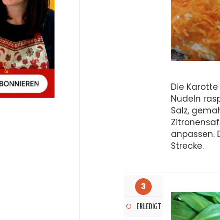
Die Karott
Nudeln rasp
Salz, gema
Zitronensa
anpassen. D
Strecke.
3
ERLEDIGT