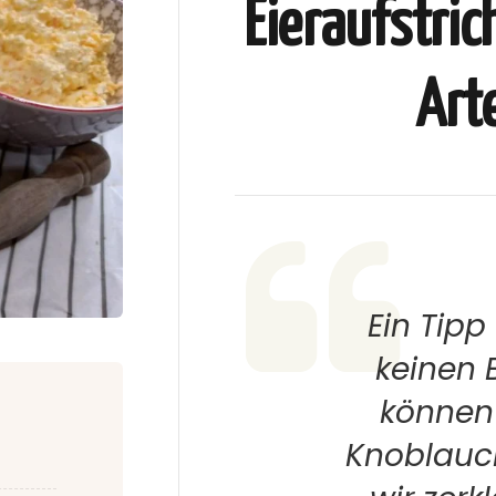
Eieraufstric
Art
Ein Tipp
keinen 
können 
Knoblauc