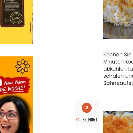
Kochen Sie 
Minuten ko
abkühlen la
schälen und
Sahneaufst
2
ERLEDIGT