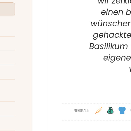
wir zerk
einen b
wünschen,
gehackten
Basilikum
eigen
MERKMALE: