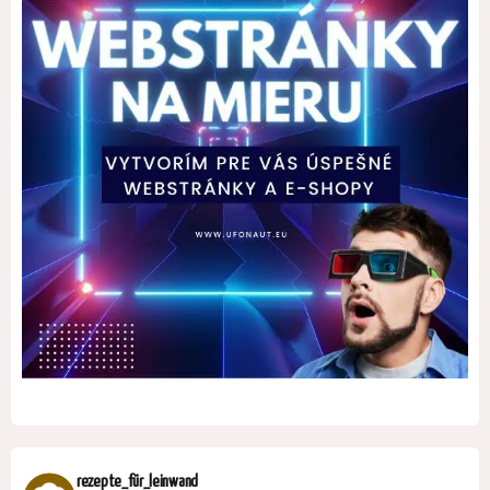
rezepte_für_leinwand