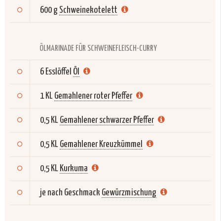
600 g
Schweinekotelett
ÖLMARINADE FÜR SCHWEINEFLEISCH-CURRY
6 Esslöffel
Öl
1 KL
Gemahlener roter Pfeffer
0,5 KL
Gemahlener schwarzer Pfeffer
0,5 KL
Gemahlener Kreuzkümmel
0,5 KL
Kurkuma
je nach Geschmack
Gewürzmischung