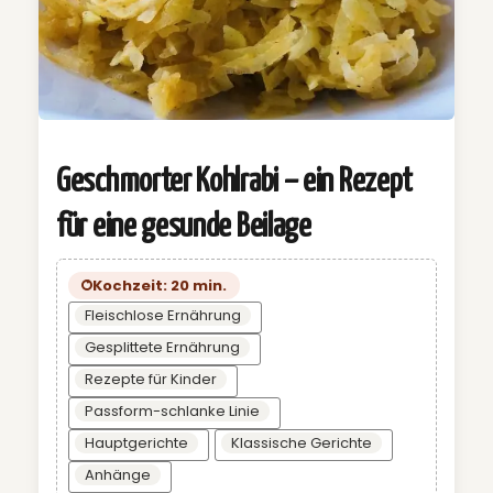
Geschmorter Kohlrabi – ein Rezept
für eine gesunde Beilage
Kochzeit: 20 min.
Fleischlose Ernährung
Gesplittete Ernährung
Rezepte für Kinder
Passform-schlanke Linie
Hauptgerichte
Klassische Gerichte
Anhänge