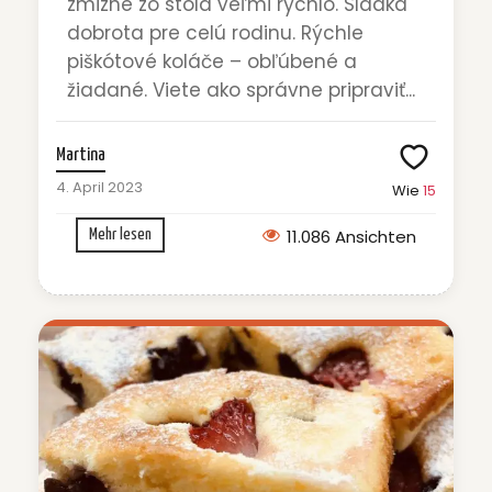
zmizne zo stola veľmi rýchlo. Sladká
dobrota pre celú rodinu. Rýchle
piškótové koláče – obľúbené a
žiadané. Viete ako správne pripraviť...
Martina
4. April 2023
Wie
15
11.086 Ansichten
Mehr lesen