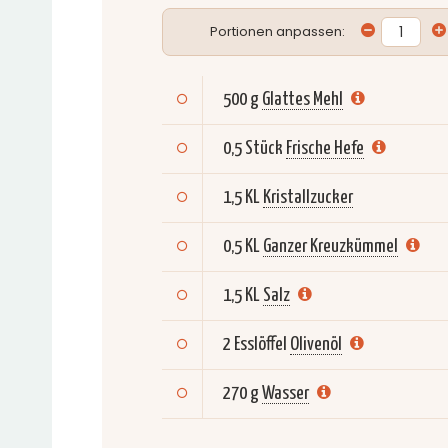
Portionen anpassen:
500 g
Glattes Mehl
0,5 Stück
Frische Hefe
1,5 KL
Kristallzucker
0,5 KL
Ganzer Kreuzkümmel
1,5 KL
Salz
2 Esslöffel
Olivenöl
270 g
Wasser