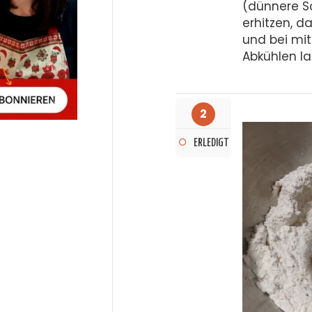
(dünnere S
erhitzen, d
und bei mit
Abkühlen la
2
ERLEDIGT