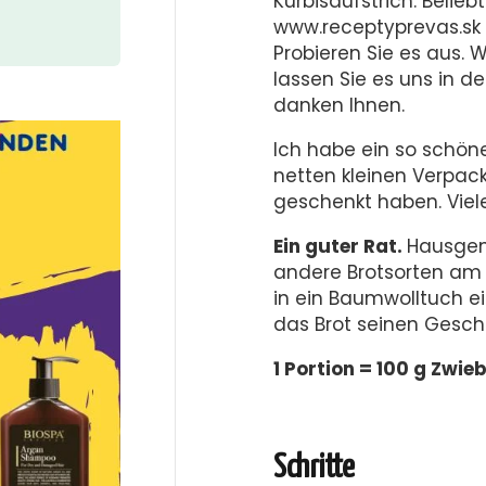
Kürbisaufstrich. Belieb
www.receptyprevas.sk i
Probieren Sie es aus.
lassen Sie es uns in 
danken Ihnen.
Ich habe ein so schön
netten kleinen Verpack
geschenkt haben. Viel
Ein guter Rat.
Hausgem
andere Brotsorten am 
in ein Baumwolltuch e
das Brot seinen Gesch
1 Portion = 100 g Zwie
Schritte