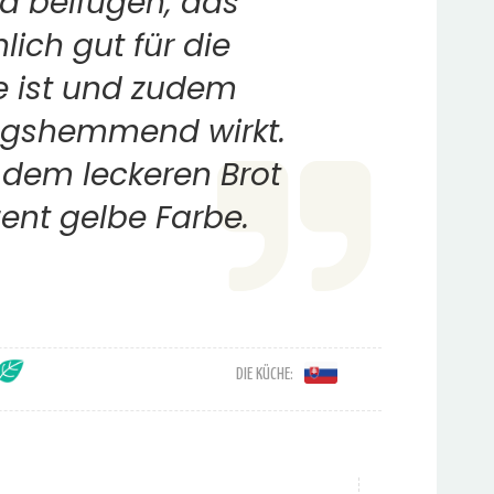
a beifügen, das
lich gut für die
e ist und zudem
gshemmend wirkt.
t dem leckeren Brot
ent gelbe Farbe.
DIE KÜCHE: