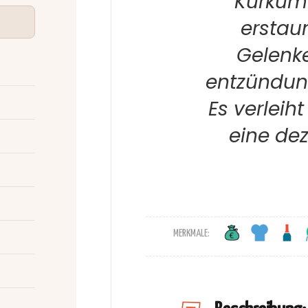
Kurkum
erstaun
Gelenk
entzündun
Es verleih
eine dez
MERKMALE: