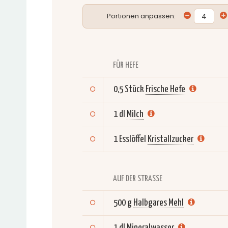
Portionen anpassen:
FÜR HEFE
0,5 Stück
Frische Hefe
1 dl
Milch
1 Esslöffel
Kristallzucker
AUF DER STRASSE
500 g
Halbgares Mehl
1 dl
Mineralwasser