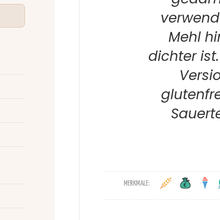
verwend
Mehl hi
dichter ist
Versi
glutenfr
Sauerte
MERKMALE: