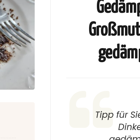
Gedämp
Großmutt
gedämp
Tipp für S
Dinke
gedämp