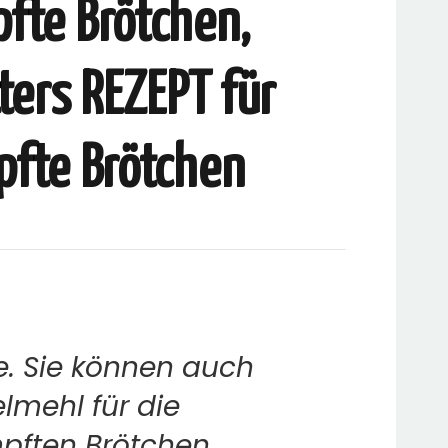
fte Brötchen,
ers REZEPT für
fte Brötchen
ie. Sie können auch
lmehl für die
ften Brötchen