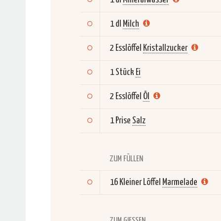
1 dl
Milch
2 Esslöffel
Kristallzucker
1 Stück
Ei
2 Esslöffel
Öl
1 Prise
Salz
ZUM FÜLLEN
16 Kleiner Löffel
Marmelade
ZUM GIESSEN