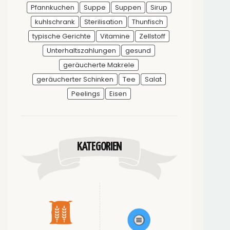
Pfannkuchen
Suppe
Suppen
Sirup
kuhlschrank
Sterilisation
Thunfisch
typische Gerichte
Vitamine
Zellstoff
Unterhaltszahlungen
gesund
geräucherte Makrele
geräucherter Schinken
Tee
Salat
Peelings
Eisen
KATEGORIEN