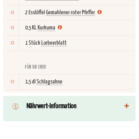
2 Esslöffel
Gemahlener roter Pfeffer
0,5 KL
Kurkuma
1 Stück
Lorbeerblatt
FÜR DIE ERDE
1,5 dl
Schlagsahne
Nährwert-Information